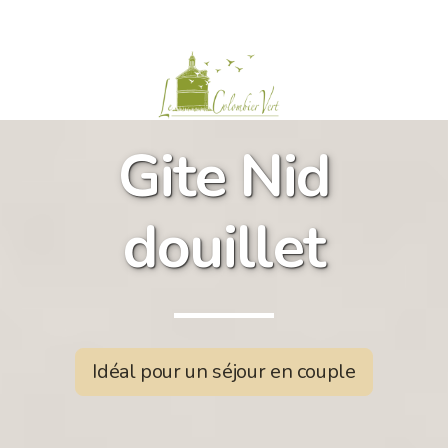
Gite Nid
douillet
Historique
Le jardin
Nos engagements
Idéal pour un séjour en couple