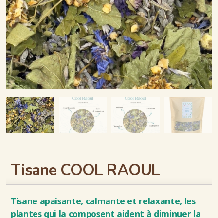
Nos salles
Infos pratiques
Nos animations
Les options
Tisane COOL RAOUL
Nous contacter
Newsletter
Tisane apaisante, calmante et relaxante, les
plantes qui la composent aident à diminuer la